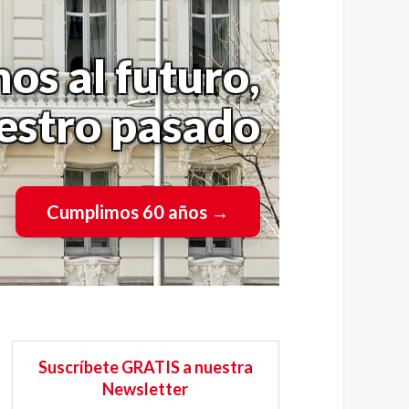
os al futuro,
uestro pasado
Cumplimos 60 años
→
Suscríbete GRATIS a nuestra
Newsletter