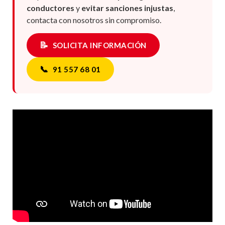
Si quieres
reducir costes
,
proteger a tus
conductores
y
evitar sanciones injustas
,
contacta con nosotros sin compromiso.
📝
SOLICITA INFORMACIÓN
📞
91 557 68 01