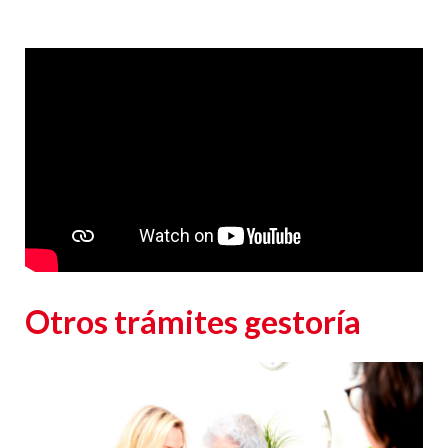
Responsable
: CLUB EUROPEO DE AUTOMOVILISTAS, S.A. (CEA) como responsable de esta
web.
Finalidad de la recogida y tratamiento de los datos personales
: Dar respuesta a la
consulta planteada.
Legitimación
: Consentimiento del interesado.
Destinatarios
: Plataforma de Mail marketing-Empresas del grupo CEA.
Información adicional
: En la
Política de Privacidad
de CEA encontrarás información
adicional sobre la recopilación y el uso de su información personal por parte de CEA,
incluida información sobre acceso, conservación, rectificación, eliminación, seguridad y
otros temas.
Otros trámites gestoría