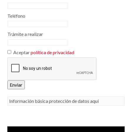
Teléfono
Trámite a realizar
Aceptar
política de privacidad
Enviar
Información básica protección de datos aquí
Responsable
: CLUB EUROPEO DE AUTOMOVILISTAS, S.A. (CEA) como responsable de esta
web.
Finalidad de la recogida y tratamiento de los datos personales
: Dar respuesta a la