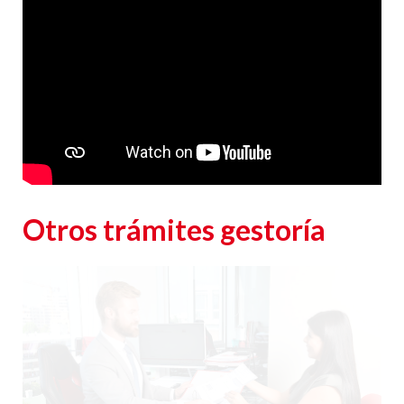
consulta planteada.
Legitimación
: Consentimiento del interesado.
Destinatarios
: Plataforma de Mail marketing-Empresas del grupo CEA.
Información adicional
: En la
Política de Privacidad
de CEA encontrarás información
adicional sobre la recopilación y el uso de su información personal por parte de CEA,
incluida información sobre acceso, conservación, rectificación, eliminación, seguridad y
otros temas.
Otros trámites gestoría