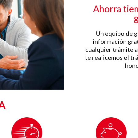
Ahorra tie
Un equipo de g
información grat
cualquier trámite a
te realicemos el t
hono
EA