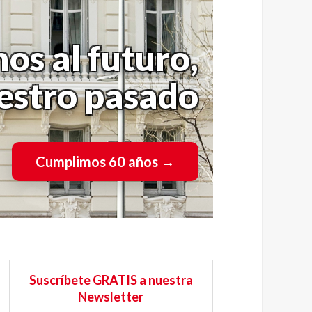
os al futuro,
uestro pasado
Cumplimos 60 años
→
Suscríbete GRATIS a nuestra
Newsletter