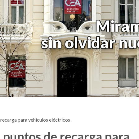
Miram
sin olvidar n
 recarga para vehículos eléctricos
s puntos de recarga para