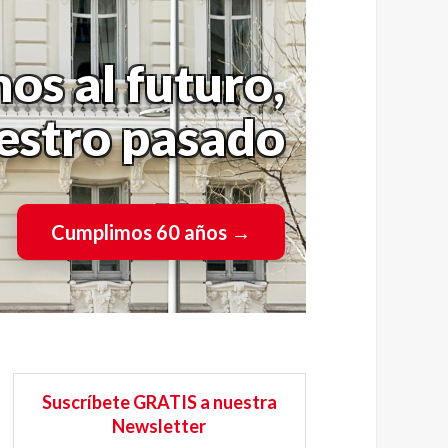
os al futuro,
uestro pasado
Cumplimos 60 años
→
Suscríbete GRATIS a nuestra
Newsletter