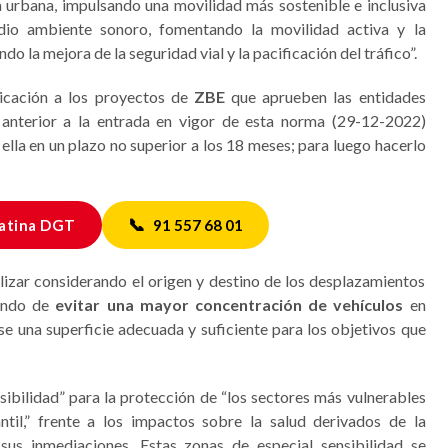
da urbana, impulsando una movilidad más sostenible e inclusiva
io ambiente sonoro, fomentando la movilidad activa y la
 la mejora de la seguridad vial y la pacificación del tráfico”.
licación a los proyectos de
ZBE
que aprueben las entidades
a anterior a la entrada en vigor de esta norma (29-12-2022)
 ella en un plazo no superior a los 18 meses; para luego hacerlo
📞
atina DGT
91 557 68 01
lizar considerando el origen y destino de los desplazamientos
tando de
evitar una mayor concentración de vehículos
en
e una superficie adecuada y suficiente para los objetivos que
sibilidad” para la protección de “los sectores más vulnerables
antil,” frente a los impactos sobre la salud derivados de la
sus inmediaciones. Estas zonas de especial sensibilidad se