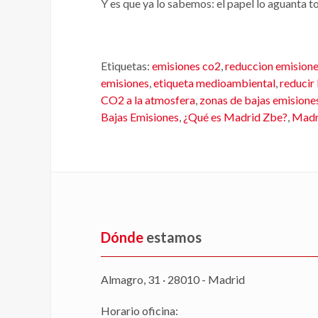
Y es que ya lo sabemos: el papel lo aguanta t
Etiquetas:
emisiones co2
,
reduccion emision
emisiones
,
etiqueta medioambiental
,
reducir
CO2 a la atmosfera
,
zonas de bajas emisione
Bajas Emisiones
,
¿Qué es Madrid Zbe?
,
Madr
Dónde
estamos
Almagro, 31 · 28010 - Madrid
Horario oficina: