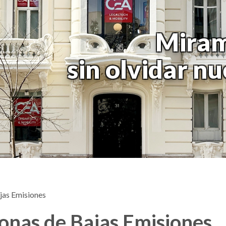
Miram
sin olvidar n
ajas Emisiones
Zonas de Bajas Emisiones