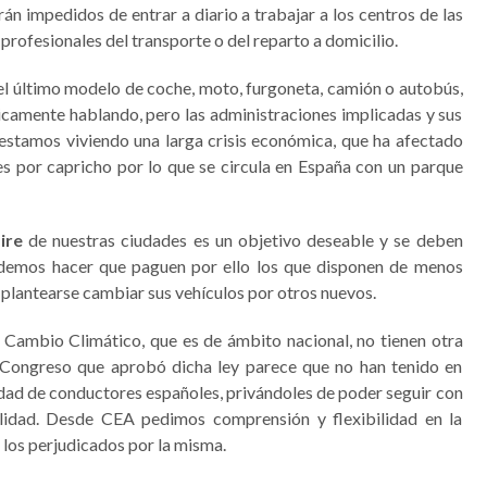
án impedidos de entrar a diario a trabajar a los centros de las
rofesionales del transporte o del reparto a domicilio.
el último modelo de coche, moto, furgoneta, camión o autobús,
ticamente hablando, pero las administraciones implicadas y sus
estamos viviendo una larga crisis económica, que ha afectado
s por capricho por lo que se circula en España con un parque
ire
de nuestras ciudades es un objetivo deseable y se deben
emos hacer que paguen por ello los que disponen de menos
 plantearse cambiar sus vehículos por otros nuevos.
 Cambio Climático, que es de ámbito nacional, no tienen otra
 Congreso que aprobó dicha ley parece que no han tenido en
nidad de conductores españoles, privándoles de poder seguir con
alidad. Desde CEA pedimos comprensión y flexibilidad en la
a los perjudicados por la misma.