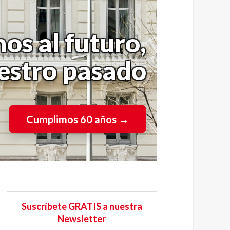
os al futuro,
uestro pasado
Cumplimos 60 años
→
Suscríbete GRATIS a nuestra
Newsletter