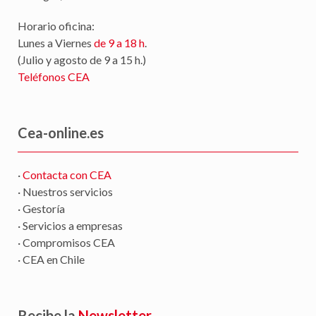
Horario oficina:
Lunes a Viernes
de 9 a 18 h
.
(Julio y agosto de 9 a 15 h.)
Teléfonos CEA
Cea-online.es
·
Contacta con CEA
· Nuestros servicios
· Gestoría
· Servicios a empresas
· Compromisos CEA
· CEA en Chile
Recibe la
Newsletter