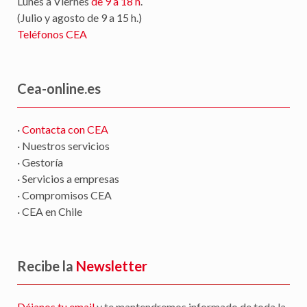
Lunes a Viernes
de 9 a 18 h
.
(Julio y agosto de 9 a 15 h.)
Teléfonos CEA
Cea-online.es
·
Contacta con CEA
· Nuestros servicios
· Gestoría
· Servicios a empresas
· Compromisos CEA
· CEA en Chile
Recibe la
Newsletter
Déjanos tu email
y te mantendremos informado de toda la