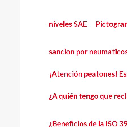
niveles SAE
Pictogram
sancion por neumaticos
¡Atención peatones! Es
¿A quién tengo que rec
¿Beneficios de la ISO 3