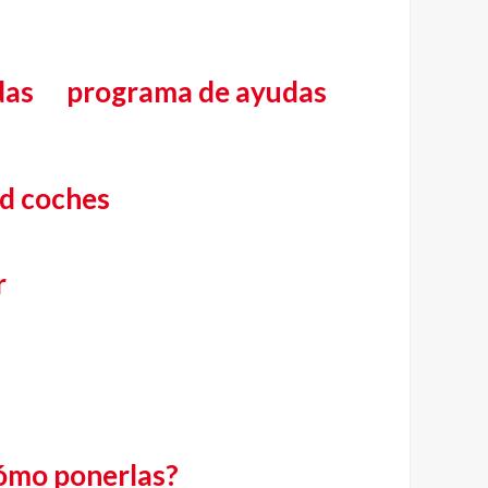
das
programa de ayudas
ad coches
r
cómo ponerlas?