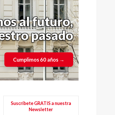
os al futuro,
uestro pasado
Cumplimos 60 años
→
Suscríbete GRATIS a nuestra
Newsletter