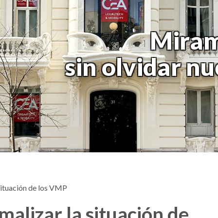
Miram
sin olvidar n
 situación de los VMP
malizar la situación de