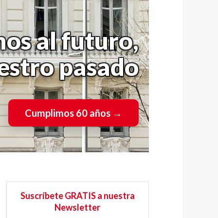
os al futuro,
uestro pasado
Cumplimos 60 años
→
Suscríbete GRATIS a nuestra
Newsletter