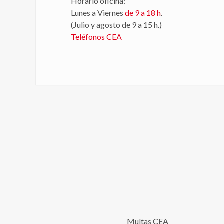
Horario oficina:
Lunes a Viernes
de 9 a 18 h
.
(Julio y agosto de 9 a 15 h.)
Teléfonos CEA
Multas CEA