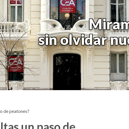
Miram
sin olvidar n
so de peatones?
altas un paso de