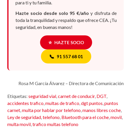
para ti y tu familia.
Hazte socio desde solo 95 €/año
y disfruta de
toda la tranquilidad y respaldo que ofrece CEA. ¡Tu
seguridad, en buenas manos!
⭐
HAZTE SOCIO
📞
91 557 68 01
Rosa M García Álvarez – Directora de Comunicación
Etiquetas:
seguridad vial
,
carnet de conducir
,
DGT
,
accidentes trafico
,
multas de trafico
,
dgt puntos
,
puntos
carnet
,
multa por hablar por telefono
,
manos libres coche
,
Ley de seguridad
,
telefono
,
Bluetooth para el coche
,
movil
,
multa movil
,
trafico multas telefono