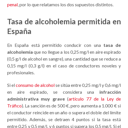
penal
, por lo que relatamos los dos supuestos distintos.
Tasa de alcoholemia permitida en
España
En España está permitido conducir con una
tasa de
alcoholemia
que no llegue a los 0,25 mg/l en aire espirado
(0,5 g/l de alcohol en sangre), una cantidad que se reduce a
0,15 mg/l (0,3 g/l) en el caso de conductores noveles y
profesionales.
Si el
consumo de alcohol
se sitúa entre 0,25 mg/l y 0,6 mg/l
en aire espirado, se considera una
infracción
administrativa muy grave
(
artículo 77 de la Ley de
Tráfico
). La sanción es de 500 €, pero aumenta a 1.000 € si
el conductor reincide en un año o supera el doble del límite
permitido. Además, se detraen 4 puntos si la tasa está
entre 0,25 y 0,5 mg/l, y 6 puntos si supera los 0,5 mg/l. Si el