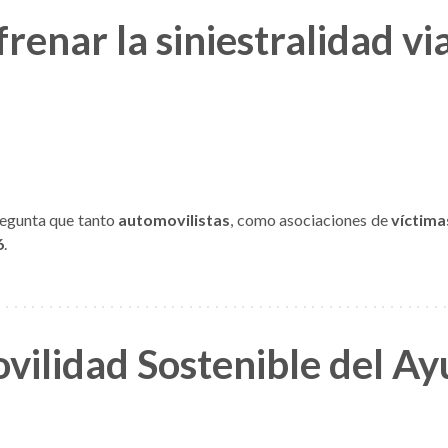
renar la siniestralidad via
pregunta que tanto
automovilistas
, como asociaciones de
víctima
6
.
ilidad Sostenible del A