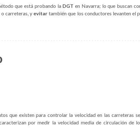
étodo que está probando la
DGT
en Navarra; lo que buscan con
 o carreteras, y
evitar
también que los conductores levanten el pi
o
os que existen para controlar la velocidad en las carreteras 
caracterizan por medir la velocidad media de circulación de l