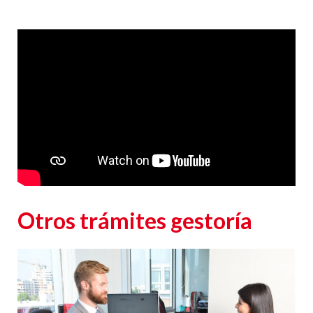
Responsable
: CLUB EUROPEO DE AUTOMOVILISTAS, S.A. (CEA) como responsable de esta
web.
Finalidad de la recogida y tratamiento de los datos personales
: Dar respuesta a la
consulta planteada.
Legitimación
: Consentimiento del interesado.
Destinatarios
: Plataforma de Mail marketing-Empresas del grupo CEA.
Información adicional
: En la
Política de Privacidad
de CEA encontrarás información
adicional sobre la recopilación y el uso de su información personal por parte de CEA,
incluida información sobre acceso, conservación, rectificación, eliminación, seguridad y
otros temas.
Otros trámites gestoría