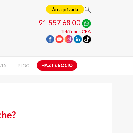
Área privada
91 557 68 00
Teléfonos CEA
HAZTE SOCIO
VIAL
BLOG
che?