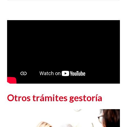
Responsable
: CLUB EUROPEO DE AUTOMOVILISTAS, S.A. (CEA) como responsable de esta
web.
Finalidad de la recogida y tratamiento de los datos personales
: Dar respuesta a la
consulta planteada.
Legitimación
: Consentimiento del interesado.
Destinatarios
: Plataforma de Mail marketing-Empresas del grupo CEA.
Información adicional
: En la
Política de Privacidad
de CEA encontrarás información
adicional sobre la recopilación y el uso de su información personal por parte de CEA,
incluida información sobre acceso, conservación, rectificación, eliminación, seguridad y
otros temas.
Otros trámites gestoría