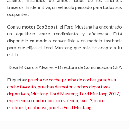
asientos infantiles de ambos lados de los asientos
traseros. En definitiva, un vehículo pensado para todos sus
ocupantes.
Con su
motor EcoBoost
, el Ford Mustang ha encontrado
un equilibrio entre rendimiento y eficiencia. Está
disponible en modelo convertible y en modelo fastback
para que elijas el Ford Mustang que más se adapte a tu
estilo.
Rosa M García Álvarez – Directora de Comunicación CEA
Etiquetas:
prueba de coche
,
prueba de coches
,
prueba tu
coche favorito
,
pruebas de motor
,
coches deportivos
,
deportivos
,
Mustang
,
Ford Mustang
,
Ford Mustang 2017
,
experiencia conduccion
,
luces xenon
,
sync 3
,
motor
ecoboost
,
ecoboost
,
prueba Ford Mustang