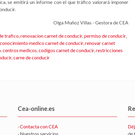
ica, se emitirá un informe con el que tráfico valorará imponer
onducir.
Olga Muñoz Villas - Gestora de CEA
de trafico
,
renovacion carnet de conducir
,
permiso de conducir
,
conocimiento medico carnet de conducir
,
renovar carnet
o
,
centros medicos
,
codigos carnet de conducir
,
restricciones
nducir
,
carne de conducir
Cea-online.es
Re
·
Contacta con CEA
Déj
· Nuestros servicios
de 