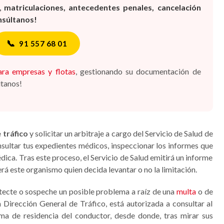
,
matriculaciones, antecedentes penales, cancelación
nsúltanos!
📞
91 557 68 01
para empresas y flotas
, gestionando su documentación de
ltanos!
 tráfico
y solicitar un arbitraje a cargo del Servicio de Salud de
ltar tus expedientes médicos, inspeccionar los informes que
dica. Tras este proceso, el Servicio de Salud emitirá un informe
erá este organismo quien decida levantar o no la limitación.
etecte o sospeche un posible problema a raíz de una
multa
o de
a Dirección General de Tráfico, está autorizada a consultar al
a de residencia del conductor, desde donde, tras mirar sus