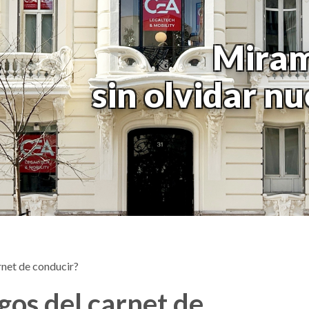
Miram
sin olvidar n
rnet de conducir?
gos del carnet de