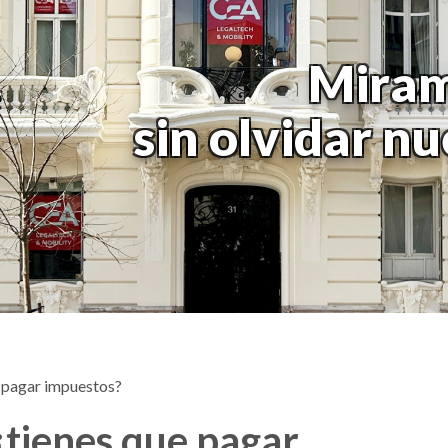
Miram
sin olvidar n
e pagar impuestos?
¿tienes que pagar