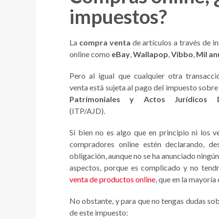
impuestos?
La
compra venta
de artículos a través de i
online como
eBay
,
Wallapop
,
Vibbo
,
Mil an
Pero al igual que cualquier otra transacci
venta está sujeta al pago del impuesto sobr
Patrimoniales y Actos Jurídicos 
(ITP/AJD).
Si bien no es algo que en principio ni los v
compradores online estén declarando, d
obligación, aunque no se ha anunciado ningún
aspectos, porque es complicado y no tendr
venta de productos online
, que en la mayoría
No obstante, y para que no tengas dudas sob
de este impuesto: