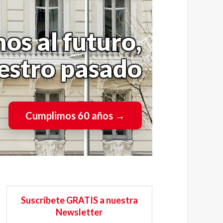
os al futuro,
uestro pasado
Cumplimos 60 años
→
Suscríbete GRATIS a nuestra
Newsletter