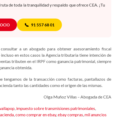
fruta de toda la tranquilidad y respaldo que ofrece CEA. ¡Tu
📞
SOCIO
91 557 68 01
e consultar a un abogado para obtener asesoramiento fiscal
 incluso en estos casos la Agencia tributaria tiene intención de
 ventas tributen en el IRPF como ganancia patrimonial, siempre
 ganancia obtenida.
ue tengamos de la transacción como facturas, pantallazos de
cienda tanto las cantidades como el origen de las mismas.
Olga Muñoz Villas – Abogada de CEA
wallapop
,
impuesto sobre transmisiones patrimoniales
,
Hacienda
,
como comprar en ebay
,
ebay compras
,
mil anuncios