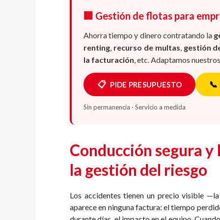
🏢 Gestión de flotas para empr
Ahorra tiempo y dinero contratando la
g
renting
,
recurso de multas
,
gestión d
la facturación
, etc. Adaptamos nuestros
📋
📞
PIDE PRESUPUESTO
Sin permanencia · Servicio a medida
Conducción segura y 
la gestión del riesgo
Los accidentes tienen un precio visible —la
aparece en ninguna factura: el tiempo perdido,
durante días, el impacto en el equipo. Cuando