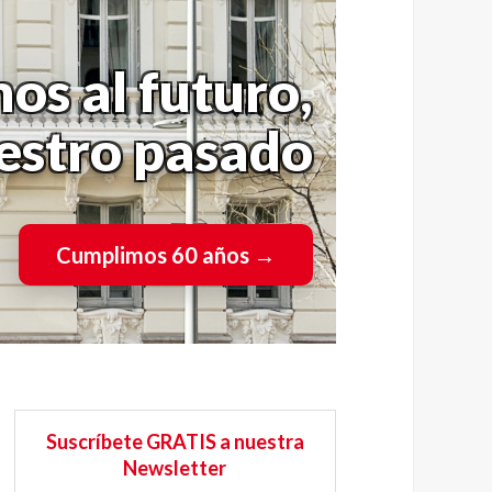
os al futuro,
uestro pasado
Cumplimos 60 años
→
Suscríbete GRATIS a nuestra
Newsletter