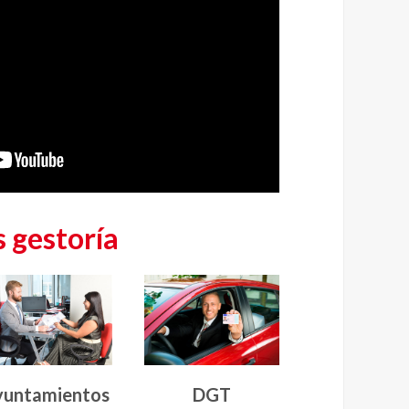
 gestoría
omunidades
Otros