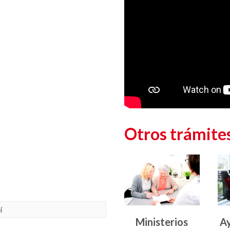
Otros trámites
í
Trámites
C