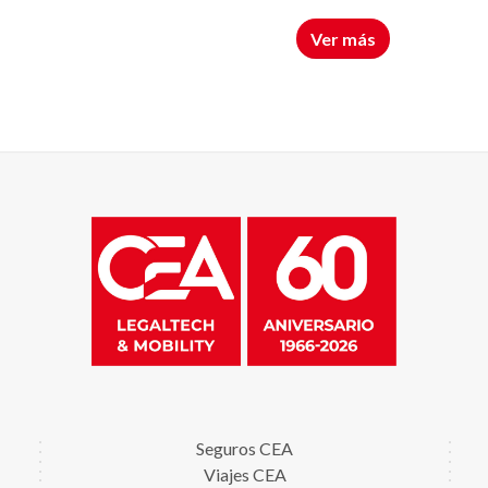
extranjería
esponsable de esta web.
 Dar respuesta a la consulta planteada.
Ver más
EA.
s información adicional sobre la recopilación y
ción sobre acceso, conservación, rectificación,
Seguros CEA