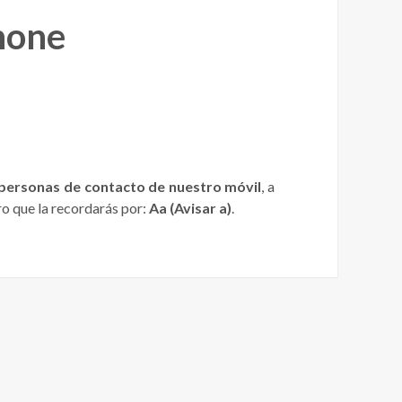
hone
personas de contacto de nuestro móvil
, a
ro que la recordarás por:
Aa (Avisar a)
.