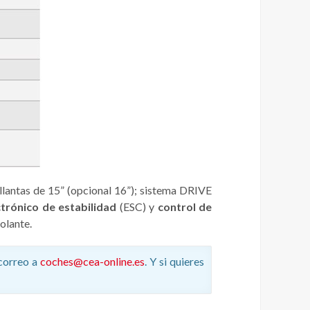
lantas de 15” (opcional 16”); sistema DRIVE
ctrónico de estabilidad
(ESC) y
control de
olante.
correo a
coches@cea-online.es
. Y si quieres