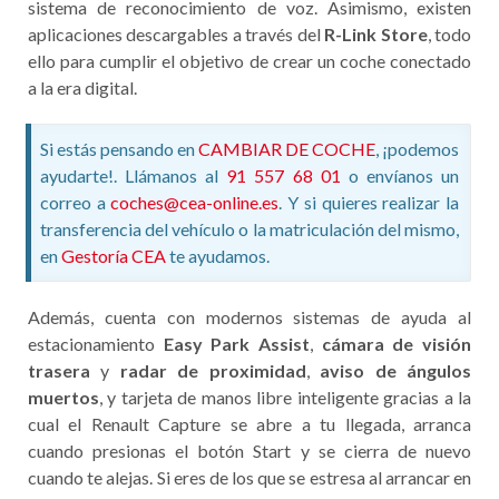
sistema de reconocimiento de voz. Asimismo, existen
aplicaciones descargables a través del
R-Link Store
, todo
ello para cumplir el objetivo de crear un coche conectado
a la era digital.
Si estás pensando en
CAMBIAR DE COCHE
, ¡podemos
ayudarte!. Llámanos al
91 557 68 01
o envíanos un
correo a
coches@cea-online.es
. Y si quieres realizar la
transferencia del vehículo o la matriculación del mismo,
en
Gestoría CEA
te ayudamos.
Además, cuenta con modernos sistemas de ayuda al
estacionamiento
Easy Park Assist
,
cámara de visión
trasera
y
radar de proximidad
,
aviso de ángulos
muertos
, y tarjeta de manos libre inteligente gracias a la
cual el Renault Capture se abre a tu llegada, arranca
cuando presionas el botón Start y se cierra de nuevo
cuando te alejas. Si eres de los que se estresa al arrancar en