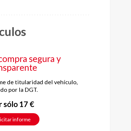
ículos
compra segura y
nsparente
me de titularidad del vehículo,
do por la DGT.
r sólo 17 €
icitar informe