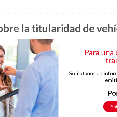
obre la titularidad de veh
Para una 
tra
Solicítanos un infor
emiti
Po
Sol