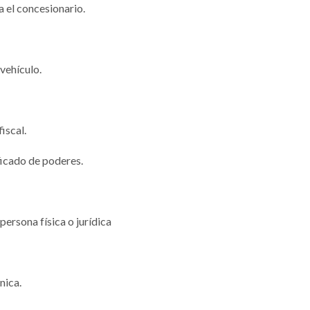
a el concesionario.
vehículo.
iscal.
ficado de poderes.
ersona física o jurídica
nica.