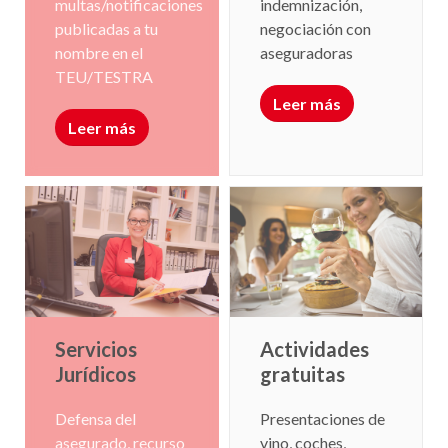
indemnización,
multas/notificaciones
negociación con
publicadas a tu
aseguradoras
nombre en el
TEU/TESTRA
Leer más
Leer más
Actividades
Servicios
gratuitas
Jurídicos
Presentaciones de
Defensa del
vino, coches,
asegurado, recurso