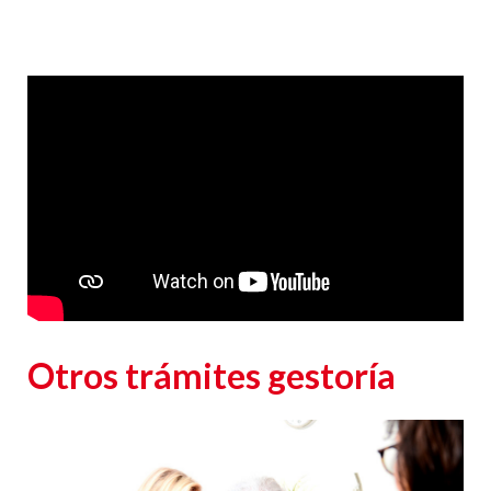
Responsable
: CLUB EUROPEO DE AUTOMOVILISTAS, S.A. (CEA) como responsable de esta
web.
Finalidad de la recogida y tratamiento de los datos personales
: Dar respuesta a la
consulta planteada.
Legitimación
: Consentimiento del interesado.
Destinatarios
: Plataforma de Mail marketing-Empresas del grupo CEA.
Información adicional
: En la
Política de Privacidad
de CEA encontrarás información
adicional sobre la recopilación y el uso de su información personal por parte de CEA,
incluida información sobre acceso, conservación, rectificación, eliminación, seguridad y
otros temas.
Otros trámites gestoría