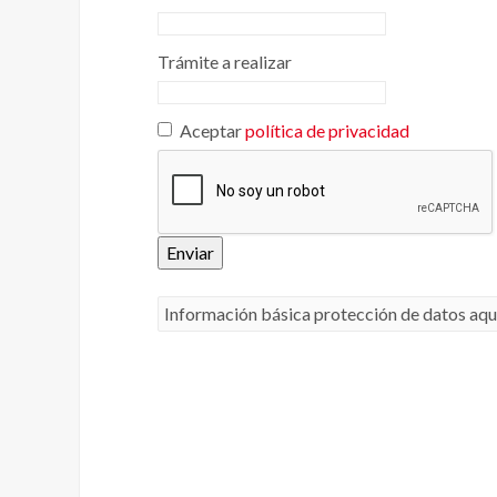
Trámite a realizar
Aceptar
política de privacidad
Enviar
Información básica protección de datos aqu
Responsable
: CLUB EUROPEO DE AUTOMOVILISTAS, S.A. (CEA) como r
Finalidad de la recogida y tratamiento de los datos personales
:
Legitimación
: Consentimiento del interesado.
Destinatarios
: Plataforma de Mail marketing-Empresas del grupo C
Información adicional
: En la
Política de Privacidad
de CEA encontrará
el uso de su información personal por parte de CEA, incluida informa