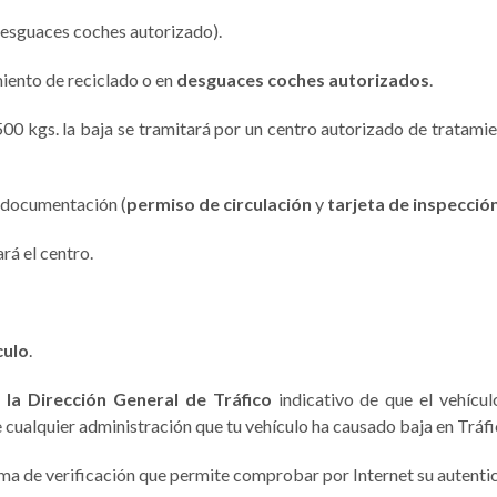
esguaces coches autorizado).
iento de reciclado o en
desguaces coches autorizados
.
500 kgs. la baja se tramitará por un centro autorizado de tratami
a documentación (
permiso de circulación
y
tarjeta de inspecció
rá el centro.
culo
.
e la Dirección General de Tráfico
indicativo de que el vehícul
 cualquier administración que tu vehículo ha causado baja en Tráfi
a de verificación que permite comprobar por Internet su autentic