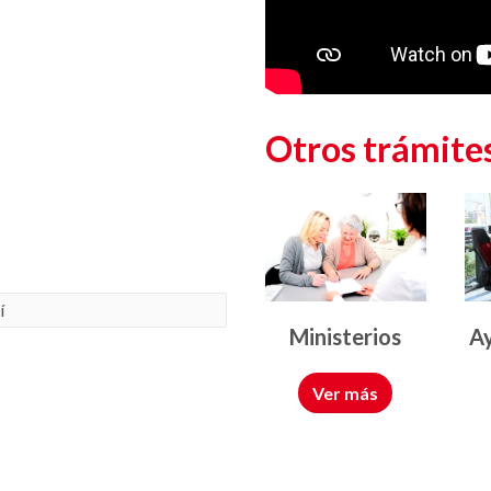
Otros trámites
í
Ministerios
A
esponsable de esta web.
Ver más
 Dar respuesta a la consulta planteada.
EA.
s información adicional sobre la recopilación y
ción sobre acceso, conservación, rectificación,