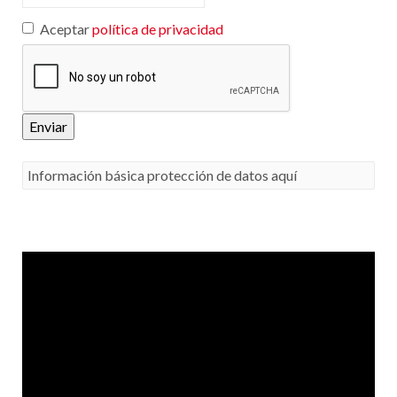
Aceptar
política de privacidad
Enviar
Información básica protección de datos aquí
Responsable
: CLUB EUROPEO DE AUTOMOVILISTAS, S.A. (CEA) como responsable de esta
web.
Finalidad de la recogida y tratamiento de los datos personales
: Dar respuesta a la
consulta planteada.
Legitimación
: Consentimiento del interesado.
Destinatarios
: Plataforma de Mail marketing-Empresas del grupo CEA.
Información adicional
: En la
Política de Privacidad
de CEA encontrarás información
adicional sobre la recopilación y el uso de su información personal por parte de CEA,
incluida información sobre acceso, conservación, rectificación, eliminación, seguridad y