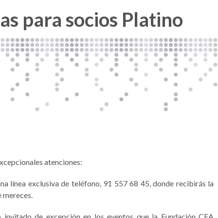
jas para socios Platino
excepcionales atenciones:
una línea exclusiva de teléfono, 91 557 68 45, donde recibirás la
e mereces.
ro invitado de excepción en los eventos que la Fundación CEA