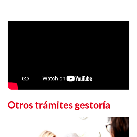
Responsable
: CLUB EUROPEO DE AUTOMOVILISTAS, S.A. (CEA) como responsable de esta
web.
Finalidad de la recogida y tratamiento de los datos personales
: Dar respuesta a la
consulta planteada.
Legitimación
: Consentimiento del interesado.
Destinatarios
: Plataforma de Mail marketing-Empresas del grupo CEA.
Información adicional
: En la
Política de Privacidad
de CEA encontrarás información
adicional sobre la recopilación y el uso de su información personal por parte de CEA,
incluida información sobre acceso, conservación, rectificación, eliminación, seguridad y
otros temas.
Otros trámites gestoría