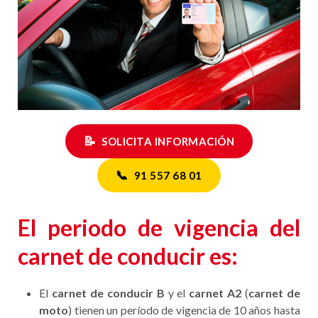
📝
SOLICITA INFORMACIÓN
📞
91 557 68 01
El periodo de vigencia del
carnet de conducir es:
El
carnet de conducir B
y el
carnet A2
(
carnet de
moto
) tienen un período de vigencia de 10 años hasta