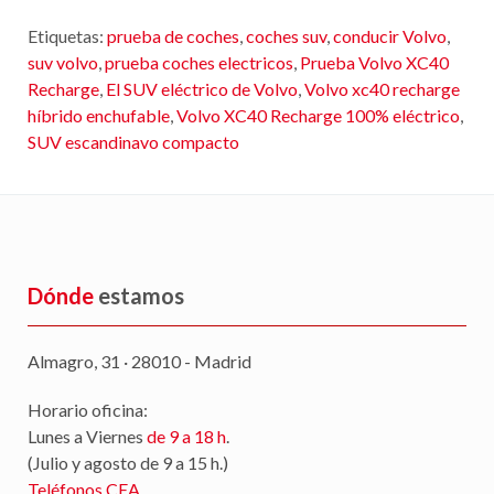
Etiquetas:
prueba de coches
,
coches suv
,
conducir Volvo
,
suv volvo
,
prueba coches electricos
,
Prueba Volvo XC40
Recharge
,
El SUV eléctrico de Volvo
,
Volvo xc40 recharge
híbrido enchufable
,
Volvo XC40 Recharge 100% eléctrico
,
SUV escandinavo compacto
Dónde
estamos
Almagro, 31 · 28010 - Madrid
Horario oficina:
Lunes a Viernes
de 9 a 18 h
.
(Julio y agosto de 9 a 15 h.)
Teléfonos CEA