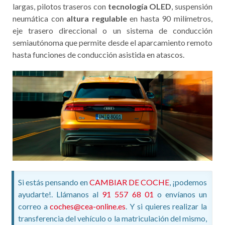
largas, pilotos traseros con
tecnología OLED
, suspensión
neumática con
altura regulable
en hasta 90 milímetros,
eje trasero direccional o un sistema de conducción
semiautónoma que permite desde el aparcamiento remoto
hasta funciones de conducción asistida en atascos.
Si estás pensando en
CAMBIAR DE COCHE
, ¡podemos
ayudarte!. Llámanos al
91 557 68 01
o envíanos un
correo a
coches@cea-online.es
. Y si quieres realizar la
transferencia del vehículo o la matriculación del mismo,