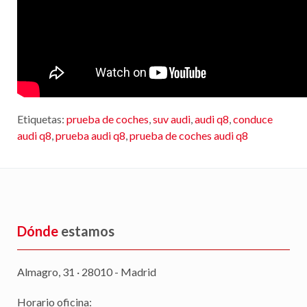
Etiquetas:
prueba de coches
,
suv audi
,
audi q8
,
conduce
audi q8
,
prueba audi q8
,
prueba de coches audi q8
Dónde
estamos
Almagro, 31 · 28010 - Madrid
Horario oficina: