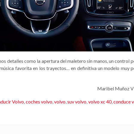
os detalles como la apertura del maletero sin manos, un control p
música favorita en los trayectos… en definitiva un modelo muy p
Maribel Muñoz Vil
ducir Volvo
,
coches volvo
,
volvo
,
suv volvo
,
volvo xc 40
,
conduce v