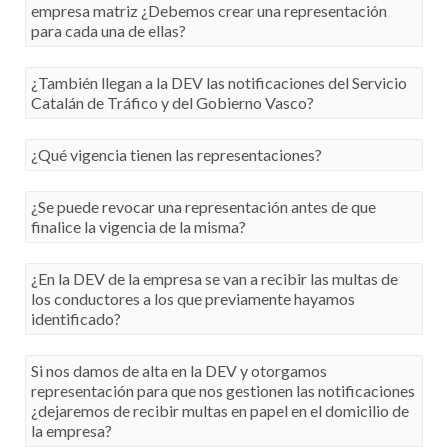
empresa matriz ¿Debemos crear una representación
para cada una de ellas?
Sí. Tienen que tener una DEV para cada una de las
¿También llegan a la DEV las notificaciones del Servicio
empresas y crear tantas representaciones como empresas
Catalán de Tráfico y del Gobierno Vasco?
compongan el grupo.
Notifican las sanciones en la DEV pero para su gestión,
¿Qué vigencia tienen las representaciones?
además de estar dado de alta en el Registro de
Apoderamientos de la DGT, se debe estar habilitado en el
En la actualidad el periodo máximo es de un año, pero el
¿Se puede revocar una representación antes de que
sistema de representación disponible en su sede
plazo lo determina el representado cuando las crea o la
finalice la vigencia de la misma?
electrónica.
renueva.
Sí. Tanto el representante como el representado pueden
¿En la DEV de la empresa se van a recibir las multas de
revocar la representación en cualquier momento.
los conductores a los que previamente hayamos
identificado?
No. La DEV está asociada al CIF de su empresa y
Si nos damos de alta en la DEV y otorgamos
solamente recibirán las notificaciones que lleguen a su
representación para que nos gestionen las notificaciones
nombre. En el momento que se identifica a un conductor, la
¿dejaremos de recibir multas en papel en el domicilio de
responsabilidad de la comisión de la infracción recae
la empresa?
sobre él.