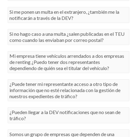
La DEV es obligatoria para las personas jurídicas, los
Si me ponen un multa en el extranjero, ¿también me la
autónomos al ser personas físicas no están obligados a
notificarán a través de la DEV?
darse de alta en la DEV, lo podrán realizar de forma
voluntaria como cualquier otra persona.
No, la Dirección Electrónica Vial es únicamente para
Si no hago caso a una multa ¿salen publicadas en el TEU
organismos de ámbito estatal, autonómico con
como cuando las enviaban por correo postal?
competencias transferidas en materia de tráfico y
entidades locales que se integren en este sistema.
Las sanciones notificadas a través de la DEV no se
Mi empresa tiene vehículos arrendados a dos empresas
publican en el TEU. A los 10 días, si no han sido leídas se
de renting ¿Puedo tener dos representantes
dan por notificadas y se perderá la opción de recurrir o de
dependiendo de quién sea el titular del vehículo?
pagar con el 50% de descuento. En el TEU solo se publican
las sanciones que no se han podido entregar al destinatario
No. En la actualidad sólo se puede tener un representante
¿Puede tener mi representante acceso a otro tipo de
por correo postal.
para cada trámite.
información que no esté relacionada con la gestión de
nuestros expedientes de tráfico?
El representante sólo tiene acceso a los trámites que
¿Pueden llegar a la DEV notificaciones que no sean de
previamente le haya autorizado el representado. En el caso
tráfico?
de la DEV, a la lectura y gestión de la sanciones de tráfico.
No, a la DEV solo le llegarán las notificaciones de tráfico.
Somos un grupo de empresas que dependen de una