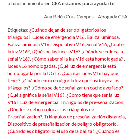
o funcionamiento,
en CEA estamos para ayudarte
.
Ana Belén Cruz Campos – Abogada CEA
Etiquetas:
¿Cuándo dejan de ser obligatorios los
triangulos?
,
Luces de emergencia V16
,
Baliza luminosa
,
Baliza luminosa V16
,
Dispositivo V16
,
Señal V16
,
¿Cuál es
la luz V16?
,
¿Qué son las luces V16?
,
¿Dónde se coloca la
señal V16?
,
¿Cómo saber si la luz V16 está homologada?
,
luces v16 homologadas
,
¿Qué luz de emergencia está
homologada por la DGT?
,
¿Cuántas luces V16 hay que
tener?
,
¿Cuándo entra en vigor la luz que sustituye a los
triángulos?
,
¿Cómo se debe señalizar un coche averiado?
,
¿Qué significa la señal V16?
,
¿Como tiene que ser la luz
V16?
,
Luz de emergencia
,
Triángulos de pre-señalizacion
,
¿Dónde se deben colocar los triángulos de
Preseñalizacion?
,
Triángulos de preseñalización distancia
,
Dispositivo de preseñalización de peligro obligatorio
,
¿Cuándo es obligatorio el uso de la baliza?
,
¿Cuándo es