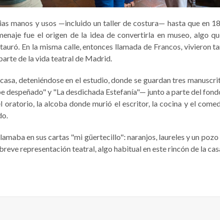
rias manos y usos —incluido un taller de costura— hasta que en 18
enaje fue el origen de la idea de convertirla en museo, algo q
tauró. En la misma calle, entonces llamada de Francos, vivieron 
arte de la vida teatral de Madrid.
la casa, deteniéndose en el estudio, donde se guardan tres manuscr
e despeñado" y "La desdichada Estefanía"— junto a parte del fondo
l oratorio, la alcoba donde murió el escritor, la cocina y el comedo
do.
 llamaba en sus cartas "mi güertecillo": naranjos, laureles y un pozo
a breve representación teatral, algo habitual en este rincón de la cas