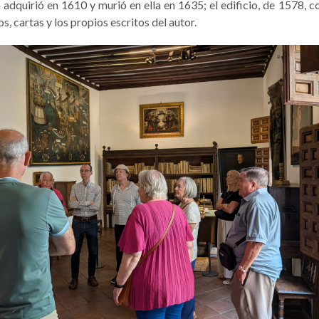
 adquirió en 1610 y murió en ella en 1635; el edificio, de 1578, c
os, cartas y los propios escritos del autor.