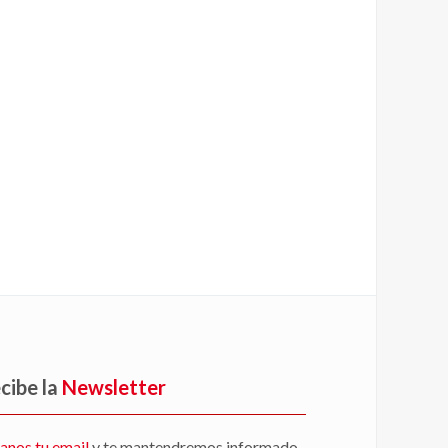
cibe la
Newsletter
anos tu email
y te mantendremos informado