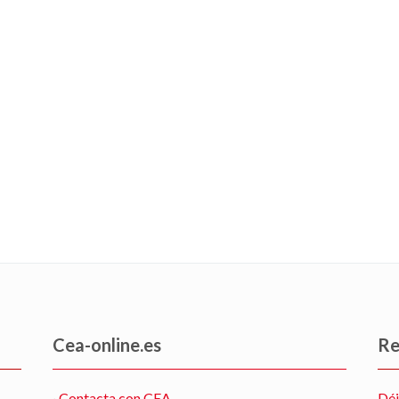
Cea-online.es
Re
·
Contacta con CEA
Déj